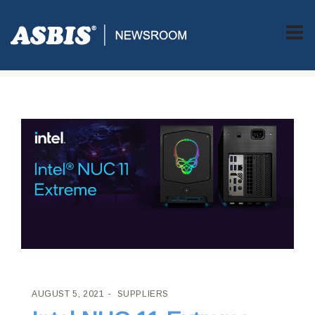
ASBIS CROATIA
>
SUPPLIERS
> INTEL NUC 11 EXTREME KIT
DONOSI HIGH-END GAMING ISKUSTVO KORIŠTENJA
AUGUST 5, 2021
SUPPLIERS