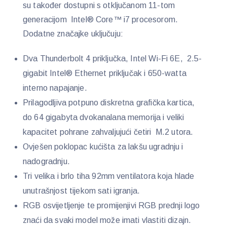
su također dostupni s otključanom 11-tom
generacijom Intel® Core™ i7 procesorom.
Dodatne značajke uključuju:
Dva Thunderbolt 4 priključka, Intel Wi-Fi 6E, 2.5-
gigabit Intel® Ethernet priključak i 650-watta
interno napajanje.
Prilagodljiva potpuno diskretna grafička kartica,
do 64 gigabyta dvokanalana memorija i veliki
kapacitet pohrane zahvaljujući četiri M.2 utora.
Ovješen poklopac kućišta za lakšu ugradnju i
nadogradnju.
Tri velika i brlo tiha 92mm ventilatora koja hlade
unutrašnjost tijekom sati igranja.
RGB osvijetljenje te promijenjivi RGB prednji logo
znaći da svaki model može imati vlastiti dizajn.