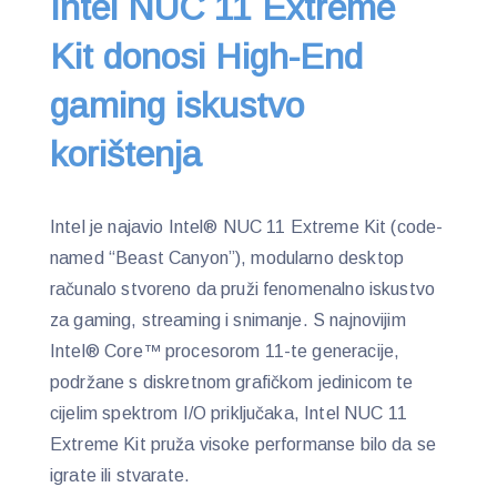
Intel NUC 11 Extreme
Kit donosi High-End
gaming iskustvo
korištenja
Intel je najavio Intel® NUC 11 Extreme Kit (code-
named “Beast Canyon”), modularno desktop
računalo stvoreno da pruži fenomenalno iskustvo
za gaming, streaming i snimanje. S najnovijim
Intel® Core™ procesorom 11-te generacije,
podržane s diskretnom grafičkom jedinicom te
cijelim spektrom I/O priključaka, Intel NUC 11
Extreme Kit pruža visoke performanse bilo da se
igrate ili stvarate.