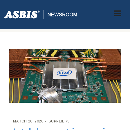
ASBIS CROATIA
>
SUPPLIERS
> INTEL DEMONSTRIRAO PRVI
OPTIČKI PAKET ETHERNET SWITCH U INDUSTRIJI
MARCH 20, 2020
SUPPLIERS