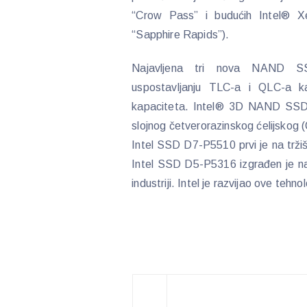
“Crow Pass” i budućih Intel® X
“Sapphire Rapids”).
Najavljena tri nova NAND SSD
uspostavljanju TLC-a i QLC-a k
kapaciteta. Intel® 3D NAND SSD 6
slojnog četverorazinskog ćelijsko
Intel SSD D7-P5510 prvi je na trži
Intel SSD D5-P5316 izgrađen je n
industriji. Intel je razvijao ove tehn