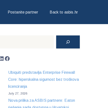
Postanite partner
Back to asbis.hr
Search
LinkedIn
Facebook
Ubiquiti predstavlja Enterprise Firewall
Core: hiperskalna sigurnost bez troškova
licenciranja
July 27, 2026
Nova prilika za ASBIS partnere: Eaton
rješenja sada dostupna u Hrvatskoj