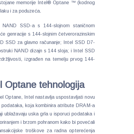
 postojane memorije Intel® Optane ™ (kodnog
blaku i za poduzeća.
ova NAND SSD-a s 144-slojnom staničnom
će genracije s 144-slojnim četverorazinskim
D SSD za glavno računanje; Intel SSD D7-
rostruki NAND dizajn s 144 sloja; i Intel SSD
žljivosti, izgrađen na temelju prvog 144-
el Optane tehnologija
l Optane, Intel nastavlja uspostavljati novu
ne podataka, koja kombinira atribute DRAM-a
 ublažavaju uska grla u isporuci podataka i
oriranjem i brzom pohranom kako bi povećali
transakcijske troškove za radna opterećenja