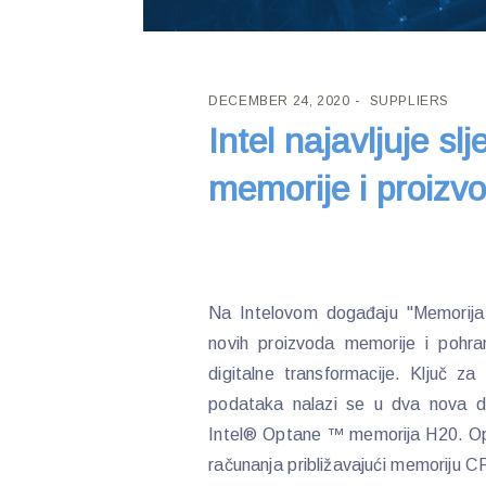
DECEMBER 24, 2020
SUPPLIERS
Intel najavljuje sl
memorije i proizv
Na Intelovom događaju "Memorija i
novih proizvoda memorije i pohr
digitalne transformacije. Ključ za
podataka nalazi se u dva nova
Intel® Optane ™ memorija H20. Op
računanja približavajući memoriju C