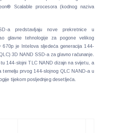
eon® Scalable procesora (kodnog naziva
-a predstavljaju nove prekretnice u
ao glavne tehnologije za pogone velikog
70p je Intelova sljedeća generacija 144-
g (QLC) 3D NAND SSD-a za glavno računanje.
štu 144-slojni TLC NAND dizajn na svijetu, a
a temelju prvog 144-slojnog QLC NAND-a u
ologije tijekom posljednjeg desetljeća.