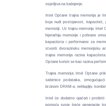
osjetljiva na kašnjenje.
Intel Optane trajna memorija je In
koja nudi postojanost, kapacitet, p
memoriji. Uz trajnu memoriju Intel 
hijerarhiju memorije i pohrane om
kapaciteta i performansi za memo
stvoriti dvorazinsku memorijsku a
trajna memorija razina kapaciteta
Optane koristi se kao razina perfo
Trajna memorija Intel Optane pri
sabirnice podataka, omogućujući
brzinom DRAM-a; nehlapljiv, kombin
Intel će dodatno ojačati i proširiti
pomoću svoje treće generacije tr