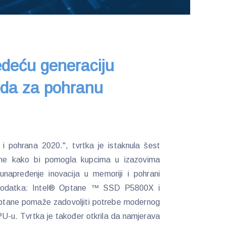
jedeću generaciju
oda za pohranu
 pohrana 2020.", tvrtka je istaknula šest
ane kako bi pomogla kupcima u izazovima
 unapređenje inovacija u memoriji i pohrani
 dodatka: Intel® Optane ™ SSD P5800X i
tane pomaže zadovoljiti potrebe modernog
PU-u. Tvrtka je također otkrila da namjerava