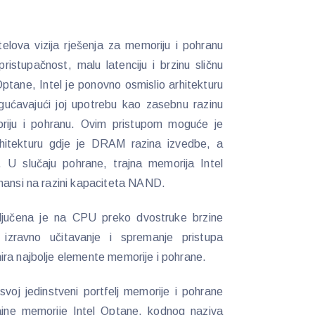
telova vizija rješenja za memoriju i pohranu
ristupačnost, malu latenciju i brzinu sličnu
Optane, Intel je ponovno osmislio arhitekturu
ogućavajući joj upotrebu kao zasebnu razinu
riju i pohranu. Ovim pristupom moguće je
rhitekturu gdje je DRAM razina izvedbe, a
. U slučaju pohrane, trajna memorija Intel
rmansi na razini kapaciteta NAND.
ključena je na CPU preko dvostruke brzine
 izravno učitavanje i spremanje pristupa
ira najbolje elemente memorije i pohrane.
 svoj jedinstveni portfelj memorije i pohrane
ajne memorije Intel Optane, kodnog naziva