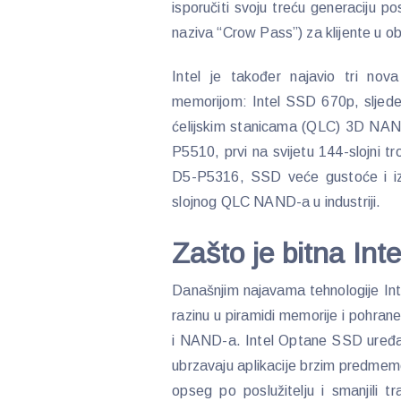
isporučiti svoju treću generaciju
naziva “Crow Pass”) za klijente u o
Intel je također najavio tri n
memorijom: Intel SSD 670p, sljede
ćelijskim stanicama (QLC) 3D NAN
P5510, prvi na svijetu 144-slojni t
D5-P5316, SSD veće gustoće i izdr
slojnog QLC NAND-a u industriji.
Zašto je bitna Int
Današnjim najavama tehnologije Inte
razinu u piramidi memorije i pohra
i NAND-a. Intel Optane SSD uređaji
ubrzavaju aplikacije brzim predmem
opseg po poslužitelju i smanjili 