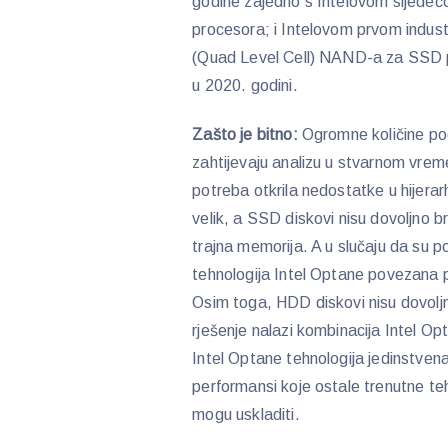
godine zajedno s Intelovom sljede
procesora; i Intelovom prvom indu
(Quad Level Cell) NAND-a za SSD p
u 2020. godini.
Zašto je bitno:
Ogromne količine pod
zahtijevaju analizu u stvarnom vreme
potreba otkrila nedostatke u hijera
velik, a SSD diskovi nisu dovoljno b
trajna memorija. A u slučaju da su p
tehnologija Intel Optane povezana p
Osim toga, HDD diskovi nisu dovolj
rješenje nalazi kombinacija Intel 
Intel Optane tehnologija jedinstvena 
performansi koje ostale trenutne te
mogu uskladiti.