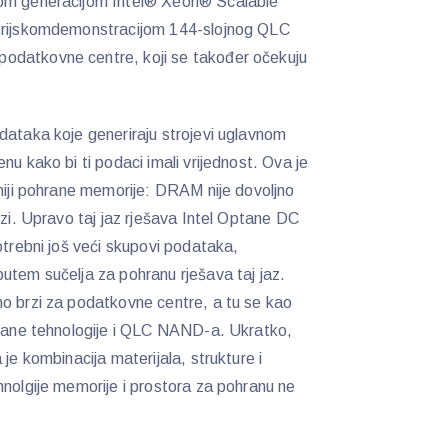
ćom generacijom Intel® Xeon® Scalable
strijskomdemonstracijom 144-slojnog QLC
odatkovne centre, koji se također očekuju
ataka koje generiraju strojevi uglavnom
nu kako bi ti podaci imali vrijednost. Ova je
rhiji pohrane memorije: DRAM nije dovoljno
rzi. Upravo taj jaz rješava Intel Optane DC
otrebni još veći skupovi podataka,
utem sučelja za pohranu rješava taj jaz.
no brzi za podatkovne centre, a tu se kao
Optane tehnologije i QLC NAND-a. Ukratko,
je kombinacija materijala, strukture i
hnolgije memorije i prostora za pohranu ne