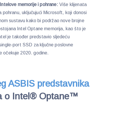
 Intelove memorije i pohrane:
Više klijenata
a pohranu, uključujući Microsoft, koji donosi
nom sustavu kako bi podržao nove brojne
stojana Intel Optane memorija, kao što je
ntel je također predstavio sljedeću
 single-port SSD za ključne poslovne
se očekuje 2020. godine.
eg ASBIS predstavnika
ja o Intel® Optane™