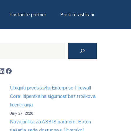
RIJE I SUSTAVA POHRANE
Postanite partner
Back to asbis.hr
Search
LinkedIn
Facebook
Ubiquiti predstavlja Enterprise Firewall
Core: hiperskalna sigurnost bez troškova
licenciranja
July 27, 2026
Nova prilika za ASBIS partnere: Eaton
rješenja sada dostupna u Hrvatskoj