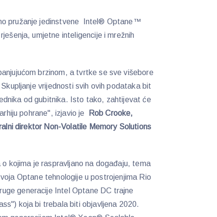
no pružanje jedinstvene Intel® Optane™
ješenja, umjetne inteligencije i mrežnih
panjujućom brzinom, a tvrtke se sve višebore
 Skupljanje vrijednosti svih ovih podataka bit
nika od gubitnika. Isto tako, zahtijevat će
arhiju pohrane", izjavio je
Rob Crooke,
ralni direktor Non-Volatile Memory Solutions
o kojima je raspravljano na događaju, tema
 razvoja Optane tehnologije u postrojenjima Rio
uge generacije Intel Optane DC trajne
s") koja bi trebala biti objavljena 2020.