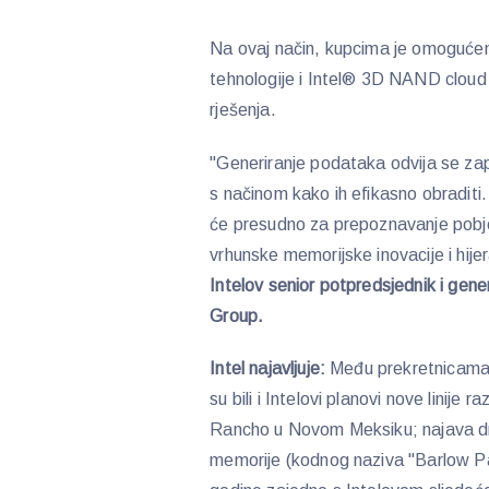
Na ovaj način, kupcima je omoguće
tehnologije i Intel® 3D NAND cloud r
rješenja.
"Generiranje podataka odvija se za
s načinom kako ih efikasno obraditi.
će presudno za prepoznavanje pobjed
vrhunske memorijske inovacije i hijer
Intelov senior potpredsjednik i gene
Group.
Intel najavljuje:
Među prekretnicama 
su bili i Intelovi planovi nove linije
Rancho u Novom Meksiku; najava dr
memorije (kodnog naziva "Barlow Pas