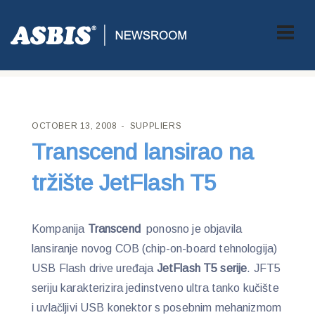
ASBIS CROATIA
>
SUPPLIERS
> TRANSCEND LANSIRAO NA
TRŽIŠTE JETFLASH T5
OCTOBER 13, 2008
SUPPLIERS
Transcend lansirao na
tržište JetFlash T5
Kompanija
Transcend
ponosno je objavila
lansiranje novog COB (chip-on-board tehnologija)
USB Flash drive uređaja
JetFlash T5 serije
. JFT5
seriju karakterizira jedinstveno ultra tanko kučište
i uvlačljivi USB konektor s posebnim mehanizmom