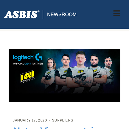
ASBIS CROATIA
>
SUPPLIERS
> NATUS VINCERE POTPISAO
VIŠEGODIŠNJE PARTNERSTVO S LOGITECH G-OM
JANUARY 17, 2020
SUPPLIERS