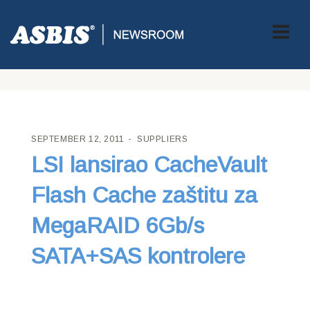
ASBIS CROATIA
>
SUPPLIERS
> LSI LANSIRAO CACHEVAULT
FLASH CACHE ZAŠTITU ZA MEGARAID 6GB/S SATA+SAS
KONTROLERE
SEPTEMBER 12, 2011
SUPPLIERS
LSI lansirao CacheVault
Flash Cache zaštitu za
MegaRAID 6Gb/s
SATA+SAS kontrolere