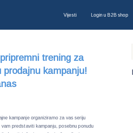
 PRIPREMNI TRENING ZA NOVU MICROSOFTOVU PRODAJNU KAMPANJ
Vijesti
Login u B2B shop
ripremni trening za
u prodajnu kampanju!
anas
ajne kampanje organiziramo za vas seriju
o vam predstaviti kampanju, posebnu ponudu