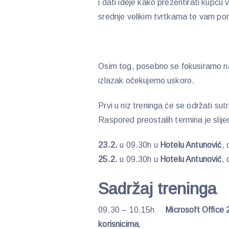
i dati ideje kako prezentirati kupcu v
srednje velikim tvrtkama te vam po
Osim tog, posebno se fokusiramo na 
izlazak očekujemo uskoro.
Prvi u niz treninga će se održati sut
Raspored preostalih termina je slije
23.2.
u 09.30h u
Hotelu Antunović
,
25.2.
u 09.30h u
Hotelu Antunović
,
Sadržaj treninga
09.30 – 10.15h
Microsoft Office 2
korisnicima
,