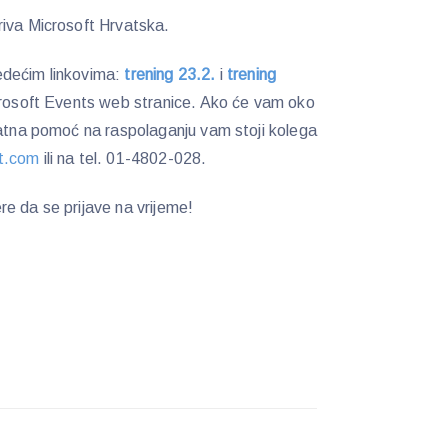
riva Microsoft Hrvatska.
ijedećim linkovima:
trening 23.2.
i
trening
crosoft Events web stranice. Ako će vam oko
datna pomoć na raspolaganju vam stoji kolega
t.com
ili na tel. 01-4802-028.
e da se prijave na vrijeme!