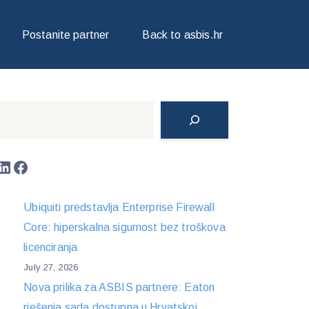
U! PRIJAVITE SE VEĆ DANAS
Postanite partner
Back to asbis.hr
Search
LinkedIn
Facebook
Ubiquiti predstavlja Enterprise Firewall
Core: hiperskalna sigurnost bez troškova
licenciranja
July 27, 2026
Nova prilika za ASBIS partnere: Eaton
rješenja sada dostupna u Hrvatskoj