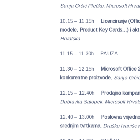
Sanja Grčić Plečko, Microsoft Hrva
10.15 – 11.15h
Licenciranje (Offi
modele, Product Key Card
s
…) i akt
Hrvatska
11.15 – 11.30h PAUZA
11.30 – 12.15h
Microsoft Office 
konkurentne proizvode
,
Sanja Grčić
12.15 – 12.40h
Prodajna kampanj
Dubravka Salopek, Microsoft Hrvat
12.40 – 13.00h
Poslovna vrijedno
srednjim tvrtkama
,
Draško Ivaniševi