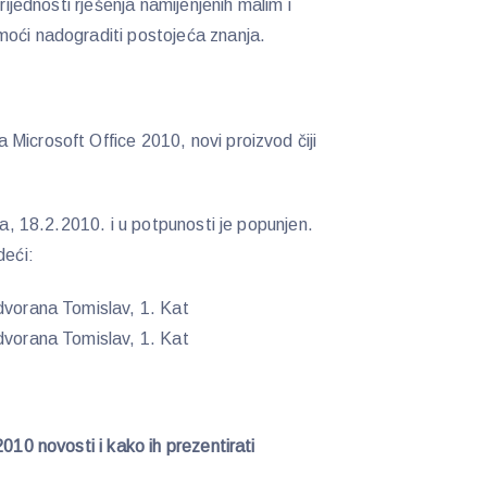
rijednosti rješenja namijenjenih malim i
moći nadograditi postojeća znanja.
Microsoft Office 2010, novi proizvod čiji
ra, 18.2.2010. i u potpunosti je popunjen.
deći:
 dvorana Tomislav, 1. Kat
 dvorana Tomislav, 1. Kat
010 novosti i kako ih prezentirati