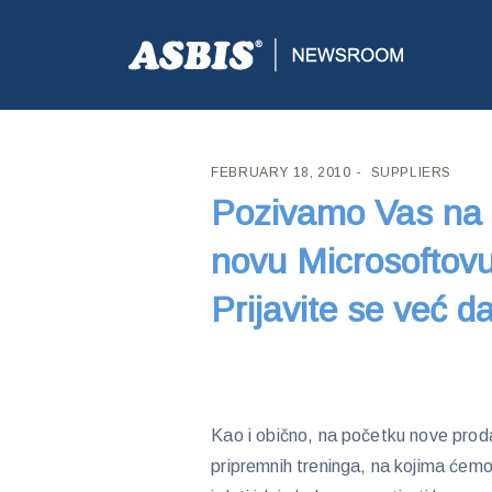
ASBIS CROATIA
>
SUPPLIERS
> POZIVAMO VAS NA
FEBRUARY 18, 2010
SUPPLIERS
Pozivamo Vas na p
novu Microsoftov
Prijavite se već d
Kao i obično, na početku nove prod
pripremnih treninga, na kojima ćem