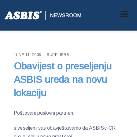
ASBIS CROATIA
>
SUPPLIERS
> OBAVIJEST O PRESELJENJU
ASBIS UREDA NA NOVU LOKACIJU
JUNE 11, 2008
SUPPLIERS
Obavijest o preseljenju
ASBIS ureda na novu
lokaciju
Poštovani poslovni partneri,
s veseljem vas obavještavamo da ASBISc-CR
d.o.o. seli u nove prostore!