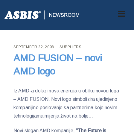
ASBIS CROATIA
>
SUPPLIERS
> AMD FUSION – NOVI AMD LOGO
SEPTEMBER 22, 2008
SUPPLIERS
AMD FUSION – novi
AMD logo
Iz AMD-a dolazi nova energija u obliku novog loga
– AMD FUSION. Novi logo simbolizira ujedinjeno
kompanijino poslovanje sa partnerima koje novim
tehnologijama mijenja život na bolje…
Novi slogan AMD kompanije,
“The Future is