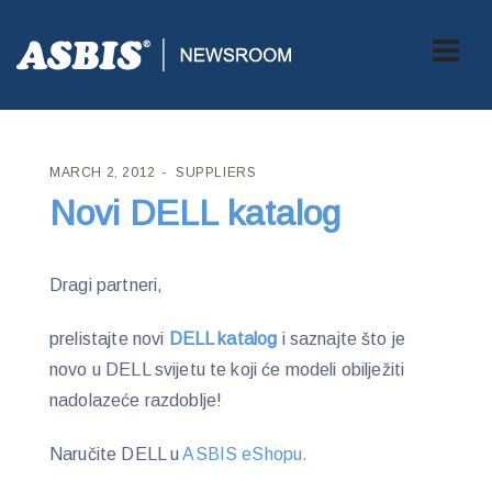
ASBIS CROATIA
>
SUPPLIERS
> NOVI DELL KATALOG
MARCH 2, 2012
SUPPLIERS
Novi DELL katalog
Dragi partneri,
prelistajte novi
DELL katalog
i saznajte što je
novo u DELL svijetu te koji će modeli obilježiti
nadolazeće razdoblje!
Naručite DELL u
ASBIS eShopu.