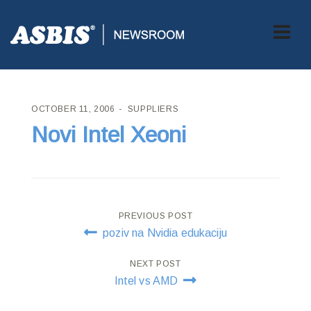
ASBIS CROATIA
>
SUPPLIERS
> NOVI INTEL XEONI
OCTOBER 11, 2006
SUPPLIERS
Novi Intel Xeoni
Post
PREVIOUS POST
poziv na Nvidia edukaciju
navigation
NEXT POST
Intel vs AMD