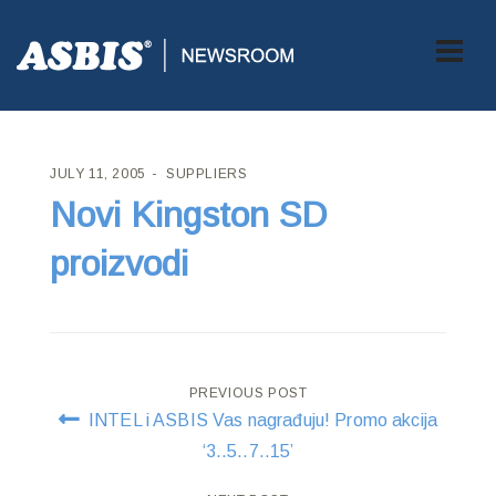
ASBIS CROATIA
>
SUPPLIERS
> NOVI KINGSTON SD PROIZVODI
JULY 11, 2005
SUPPLIERS
Novi Kingston SD
proizvodi
Post
PREVIOUS POST
INTEL i ASBIS Vas nagrađuju! Promo akcija
navigation
‘3..5..7..15’