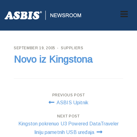
ASBIS CROATIA
>
SUPPLIERS
> NOVO IZ KINGSTONA
SEPTEMBER 19, 2005
SUPPLIERS
Novo iz Kingstona
Post
PREVIOUS POST
ASBIS Upitnik
navigation
NEXT POST
Kingston pokrenuo U3 Powered DataTraveler
liniju pametnih USB uređaja