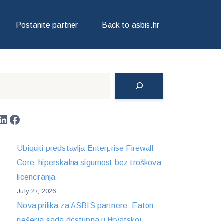
Postanite partner
Back to asbis.hr
Search
LinkedIn
Facebook
Ubiquiti predstavlja Enterprise Firewall
Core: hiperskalna sigurnost bez troškova
licenciranja
July 27, 2026
Nova prilika za ASBIS partnere: Eaton
rješenja sada dostupna u Hrvatskoj