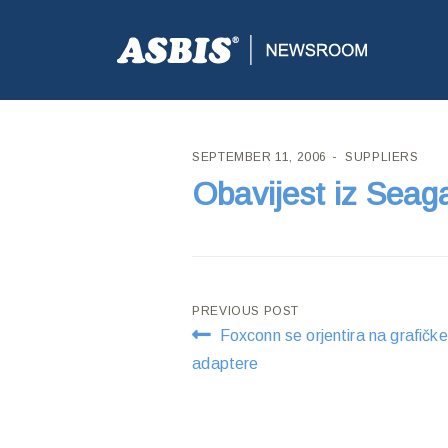
ASBIS CROATIA
>
SUPPLIERS
> OBAVIJEST IZ SE
SEPTEMBER 11, 2006
SUPPLIERS
Obavijest iz Seag
Post
PREVIOUS POST
Foxconn se orjentira na grafičke
navigation
adaptere