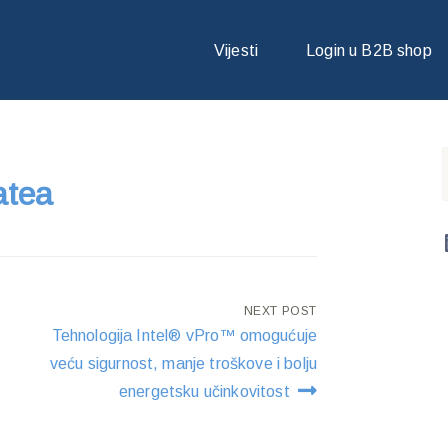
AGATEA
Vijesti
Login u B2B shop
atea
NEXT POST
Tehnologija Intel® vPro™ omogućuje
veću sigurnost, manje troškove i bolju
energetsku učinkovitost