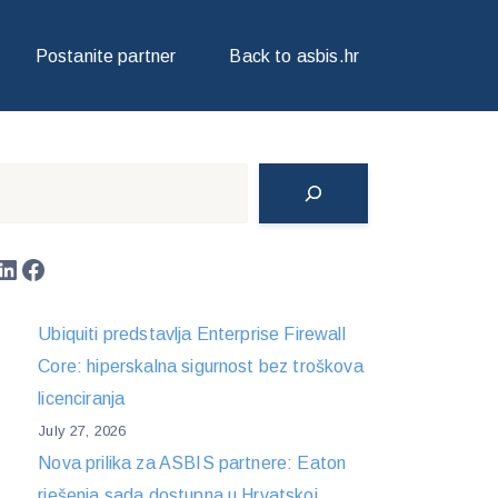
C PRO
Postanite partner
Back to asbis.hr
Search
LinkedIn
Facebook
Ubiquiti predstavlja Enterprise Firewall
Core: hiperskalna sigurnost bez troškova
licenciranja
July 27, 2026
Nova prilika za ASBIS partnere: Eaton
rješenja sada dostupna u Hrvatskoj