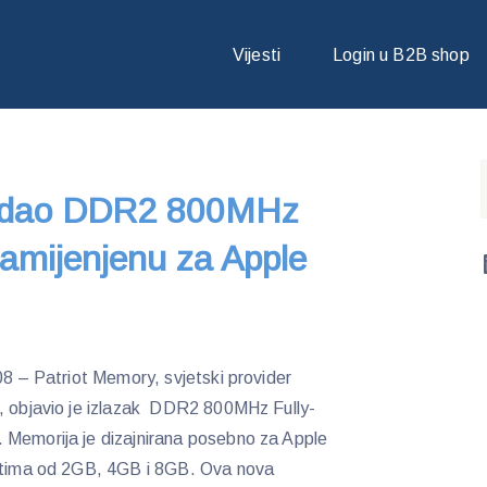
IZDAO DDR2 800MHZ DIMM MEMORIJU NAMIJENJENU ZA APPLE MA
Vijesti
Login u B2B shop
izdao DDR2 800MHz
mijenjenu za Apple
08 – Patriot Memory, svjetski provider
e, objavio je izlazak DDR2 800MHz Fully-
 Memorija je dizajnirana posebno za Apple
tetima od 2GB, 4GB i 8GB. Ova nova