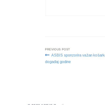
Post
PREVIOUS POST
ASBIS sponzorira važan košark
navigation
događaj godine