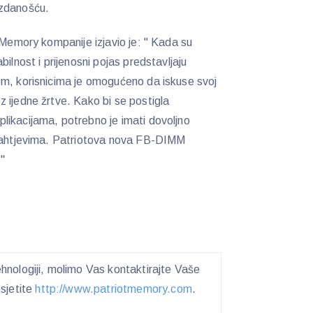
uzdanošću.
 Memory kompanije izjavio je: " Kada su
ilnost i prijenosni pojas predstavljaju
m, korisnicima je omogućeno da iskuse svoj
 ijedne žrtve. Kako bi se postigla
likacijama, potrebno je imati dovoljno
 zahtjevima. Patriotova nova FB-DIMM
."
nologiji, molimo Vas kontaktirajte Vaše
osjetite
http://www.patriotmemory.com
.