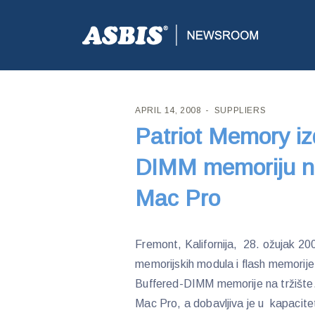
ASBIS CROATIA
>
SUPPLIERS
> PATRIOT MEMORY 
APRIL 14, 2008
SUPPLIERS
Patriot Memory 
DIMM memoriju na
Mac Pro
Fremont, Kalifornija, 28. ožujak 20
memorijskih modula i flash memorij
Buffered-DIMM memorije na tržište.
Mac Pro, a dobavljiva je u kapaci