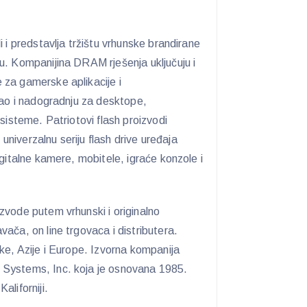
 i predstavlja tržištu vrhunske brandirane
u. Kompanijina DRAM rješenja uključuju i
za gamerske aplikacije i
kao i nadogradnju za desktope,
sisteme. Patriotovi flash proizvodi
i univerzalnu seriju flash drive uređaja
igitalne kamere, mobitele, igraće konzole i
zvode putem vrhunski i originalno
ača, on line trgovaca i distributera.
ike, Azije i Europe. Izvorna kompanija
Systems, Inc. koja je osnovana 1985.
aliforniji.