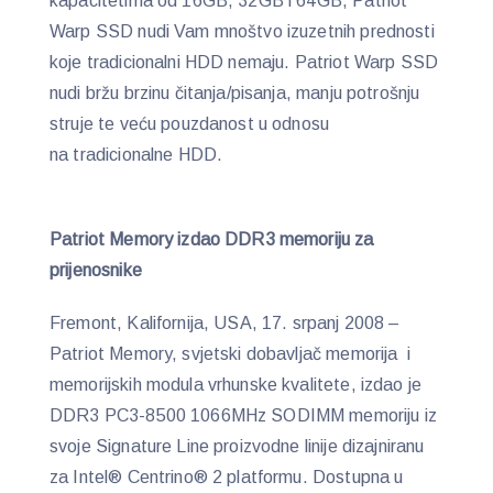
kapacitetima od 16GB, 32GB i 64GB, Patriot
Warp SSD nudi Vam mnoštvo izuzetnih prednosti
koje tradicionalni HDD nemaju. Patriot Warp SSD
nudi bržu brzinu čitanja/pisanja, manju potrošnju
struje te veću pouzdanost u odnosu
na tradicionalne HDD.
Patriot Memory izdao DDR3 memoriju za
prijenosnike
Fremont, Kalifornija, USA, 17. srpanj 2008 –
Patriot Memory, svjetski dobavljač memorija i
memorijskih modula vrhunske kvalitete, izdao je
DDR3 PC3-8500 1066MHz SODIMM memoriju iz
svoje Signature Line proizvodne linije dizajniranu
za Intel® Centrino® 2 platformu. Dostupna u