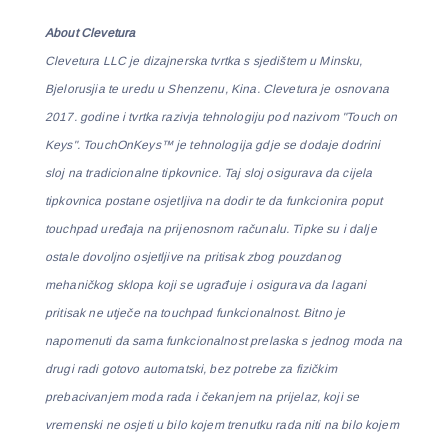
About Clevetura
Clevetura LLC je dizajnerska tvrtka s sjedištem u Minsku,
Bjelorusjia te uredu u Shenzenu, Kina. Clevetura je osnovana
2017. godine i tvrtka razivja tehnologiju pod nazivom "Touch on
Keys". TouchOnKeys™ je tehnologija gdje se dodaje dodrini
sloj na tradicionalne tipkovnice. Taj sloj osigurava da cijela
tipkovnica postane osjetljiva na dodir te da funkcionira poput
touchpad uređaja na prijenosnom računalu. Tipke su i dalje
ostale dovoljno osjetljive na pritisak zbog pouzdanog
mehaničkog sklopa koji se ugrađuje i osigurava da lagani
pritisak ne utječe na touchpad funkcionalnost.
Bitno je
napomenuti da sama funkcionalnost prelaska s jednog moda na
drugi radi gotovo automatski, bez potrebe za fizičkim
prebacivanjem moda rada i čekanjem na prijelaz, koji se
vremenski ne osjeti u bilo kojem trenutku rada niti na bilo kojem