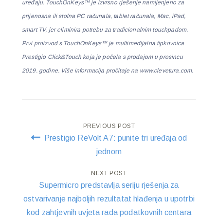
uređaju. TouchOnKeys™ je izvrsno rješenje namijenjeno za
prijenosna ili stolna PC računala, tablet računala, Mac, iPad,
smart TV, jer eliminira potrebu za tradicionalnim touchpadom.
Prvi proizvod s TouchOnKeys™ je multimedijalna tipkovnica
Prestigio Click&Touch koja je počela s prodajom u prosincu
2019. godine. Više informacija pročitaje na www.clevetura.com.
Post
PREVIOUS POST
Prestigio ReVolt A7: punite tri uređaja od
navigation
jednom
NEXT POST
Supermicro predstavlja seriju rješenja za
ostvarivanje najboljih rezultatat hlađenja u upotrbi
kod zahtjevnih uvjeta rada podatkovnih centara