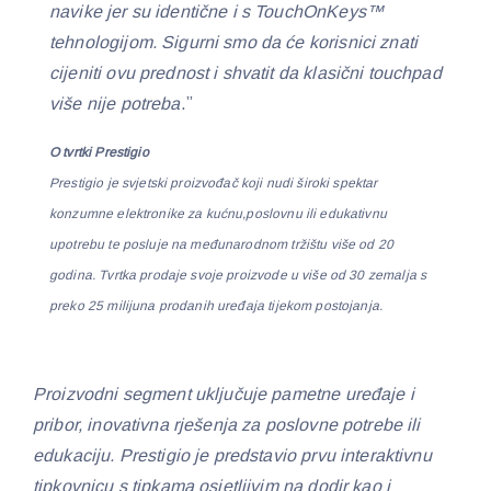
navike jer su identične i s TouchOnKeys™
tehnologijom. Sigurni smo da će korisnici znati
cijeniti ovu prednost i shvatit da klasični touchpad
više nije potreba
.”
O tvrtki Prestigio
Prestigio je svjetski proizvođač koji nudi široki spektar
konzumne elektronike za kućnu,poslovnu ili edukativnu
upotrebu te posluje na međunarodnom tržištu više od 20
godina. Tvrtka prodaje svoje proizvode u više od 30 zemalja s
preko 25 milijuna prodanih uređaja tijekom postojanja.
Proizvodni segment uključuje pametne uređaje i
pribor, inovativna rješenja za poslovne potrebe ili
edukaciju. Prestigio je predstavio prvu interaktivnu
tipkovnicu s tipkama osjetljivim na dodir kao i