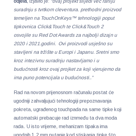
odjela
, izjavio je:
“ovaj projekt slijedi već raniju
suradnju s tvrtkom cleventura. prethodni proizvod
temeljen na TouchOnKeys™ tehnologiji poput
tipkovnica Click&Touch te Click&Touch 2
osvojile su Red Dot Awards za najbolji dizajn u
2020 i 2021.godini. Ovi proizvodi usješno su
stavljeni na tržište u Europi i Japanu. Sretni smo
kroz intezivnu suradnju nastavljamo i u
budućnosti kroz ovaj projket za koji vjerujemo da
ima puno potencijala u budućnosti..”
Rad na novom prijenosnom računalu postat će
ugodniji zahvaljujući tehnologiji prepoznavanja
pokreta, ugrađenog touchpada na same tipke koji
automatski prebacuje rad iznmeđu ta dva moda
rada. U isto vrijeme, mehanizam tipaka ima
ugodnih 1.2 mm putanje kod stiskanja tipke što