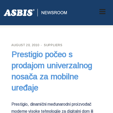
ASBIS CROATIA
>
SUPPLIERS
> PRESTIGIO POČEO S
PRODAJOM UNIVERZALNOG NOSAČA ZA MOBILNE UREĐAJE
AUGUST 20, 2010
SUPPLIERS
Prestigio počeo s
prodajom univerzalnog
nosača za mobilne
uređaje
Prestigio, dinamični međunarodni proizvođač
moderne visoke tehnologije za digitalni dom ili