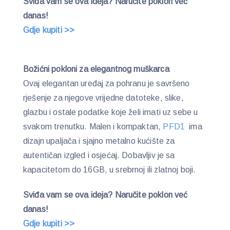
Sviđa vam se ova ideja? Naručite poklon već
danas!
Gdje kupiti >>
Božićni pokloni za elegantnog muškarca
Ovaj elegantan uređaj za pohranu je savršeno
rješenje za njegove vrijedne datoteke, slike,
glazbu i ostale podatke koje želi imati uz sebe u
svakom trenutku. Malen i kompaktan,
PFD1
ima
dizajn upaljača i sjajno metalno kućište za
autentičan izgled i osjećaj. Dobavljiv je sa
kapacitetom do 16GB, u srebrnoj ili zlatnoj boji.
Sviđa vam se ova ideja? Naručite poklon već
danas!
Gdje kupiti >>