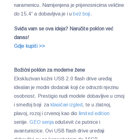
naramenicu. Namijenjena je prijenosnicima veličine
do 15.4“ a dobavljiva je i u
bež boji
.
Sviđa vam se ova ideja? Naručite poklon već
danas!
Gdje kupiti >>
Božićni poklon za moderne žene
Ekskluzivan kožni USB 2.0 flash drive uređaj
idealan je modni dodatak koji će odraziti njezinu
osobnost. Prestigio nudi modele dobavljive u crnoj
i smeđoj boji za
klasičan izgled
, te u zlatnoj,
plavoj, rozoj i crvenoj kao dio
limited edition
seriije.
GEO serija
oduševit će putnice i
avanturistice. Ovi USB flash drive uređaji