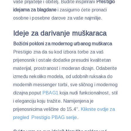
vaše prijatelje i obitelj. Budite inspirirani
Prestigio
idejama za blagdane
i zasigurno ćete pronaći
osobne i posebne darove za vaše najmilije.
Ideje za darivanje muškaraca
Božićni pokloni za modernog urbanog muškarca
Prestigio zna da su kod izbora torbe za vaš
prijenosnik i ostale dodatke presudni kvalitetan
materijal, prostranost i moderan dizajn. Odaberite
između nekoliko modela, od udobnih ruksaka do
modernih messenger torbi, sve sličnog i modernog
dizajna poput
PBAG1
koja nudi funkcionalnost, stil
i eleganciju koju tražite. Namijenjena je
prijenosnicima veličine do 15.4“.
Kliknite ovdje za
pregled Prestigio PBAG serije
.