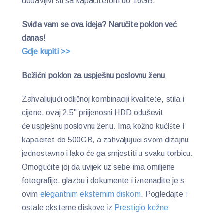
dobavljivi su sa kapacitetom do 16GB.
Sviđa vam se ova ideja? Naručite poklon već
danas!
Gdje kupiti >>
Božićni poklon za uspješnu poslovnu ženu
Zahvaljujući odličnoj kombinaciji kvalitete, stila i
cijene, ovaj 2.5" priijenosni HDD oduševit
će uspješnu poslovnu ženu. Ima kožno kućište i
kapacitet do 500GB, a zahvaljujući svom dizajnu
jednostavno i lako će ga smjestiti u svaku torbicu.
Omogućite joj da uvijek uz sebe ima omiljene
fotografije, glazbu i dokumente i iznenadite je s
ovim
elegantnim eksternim diskom
. Pogledajte i
ostale eksterne diskove iz
Prestigio kožne