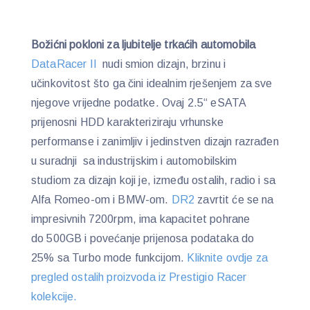
Božićni pokloni za ljubitelje trkaćih automobila
DataRacer II
nudi smion dizajn, brzinu i
učinkovitost što ga čini idealnim rješenjem za sve
njegove vrijedne podatke. Ovaj 2.5“ eSATA
prijenosni HDD karakteriziraju vrhunske
performanse i zanimljiv i jedinstven dizajn razrađen
u suradnji sa industrijskim i automobilskim
studiom za dizajn koji je, između ostalih, radio i sa
Alfa Romeo-om i BMW-om.
DR2
zavrtit će se na
impresivnih 7200rpm, ima kapacitet pohrane
do 500GB i povećanje prijenosa podataka do
25% sa Turbo mode funkcijom.
Kliknite ovdje za
pregled ostalih proizvoda iz Prestigio Racer
kolekcije.