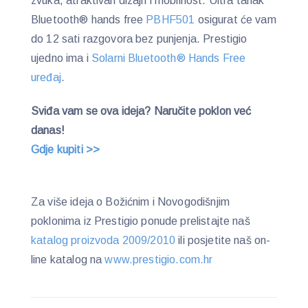
zvuka, atraktivan dizajn i mobilnost. Ultra tanak
Bluetooth® hands free
PBHF501
osigurat će vam
do 12 sati razgovora bez punjenja. Prestigio
ujedno ima i
Solarni Bluetooth® Hands Free
uređaj
.
Sviđa vam se ova ideja? Naručite poklon već
danas!
Gdje kupiti >>
Za više ideja o Božićnim i Novogodišnjim
poklonima iz Prestigio ponude prelistajte naš
katalog proizvoda 2009/2010
ili posjetite naš on-
line katalog na
www.prestigio.com.hr