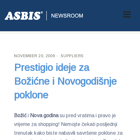
ASBIS CROATIA
>
SUPPLIERS
> PRESTIGIO IDEJE ZA BOŽIĆNE I
NOVOGODIŠNJE POKLONE
NOVEMBER 20, 2009
SUPPLIERS
Prestigio ideje za
Božićne i Novogodišnje
poklone
Božić
i
Nova godina
su pred vratima i pravo je
vrijeme za shopping! Nemojte čekati posljednji
trenutak kako biste nabavili savršene poklone za