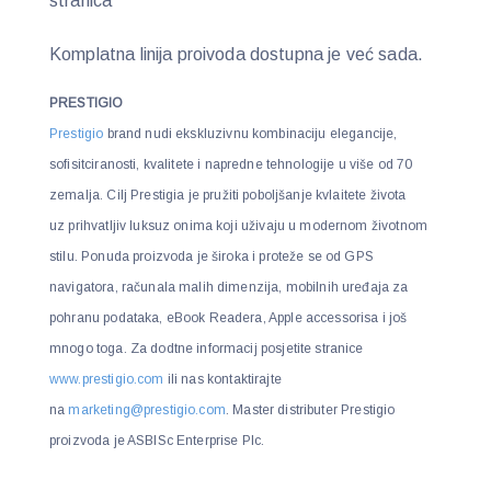
stranica
Komplatna linija proivoda dostupna je već sada.
PRESTIGIO
Prestigio
brand nudi ekskluzivnu kombinaciju elegancije,
sofisitciranosti, kvalitete i napredne tehnologije u više od 70
zemalja. Cilj Prestigia je pružiti poboljšanje kvlaitete života
uz prihvatljiv luksuz onima koji uživaju u modernom životnom
stilu. Ponuda proizvoda je široka i proteže se od GPS
navigatora, računala malih dimenzija, mobilnih uređaja za
pohranu podataka, eBook Readera, Apple accessorisa i još
mnogo toga. Za dodtne informacij posjetite stranice
www.prestigio.com
ili nas kontaktirajte
na
marketing@prestigio.com
. Master distributer Prestigio
proizvoda je ASBISc Enterprise Plc.