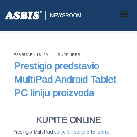
ASBIS CROATIA
>
SUPPLIERS
> PRESTIGIO PREDSTAVIO
MULTIPAD ANDROID TABLET PC LINIJU PROIZVODA
FEBRUARY 18, 2011
SUPPLIERS
Prestigio predstavio
MultiPad Android Tablet
PC liniju proizvoda
KUPITE ONLINE
Prestigio MultiPad
serije 3
,
serije 5
te
serije