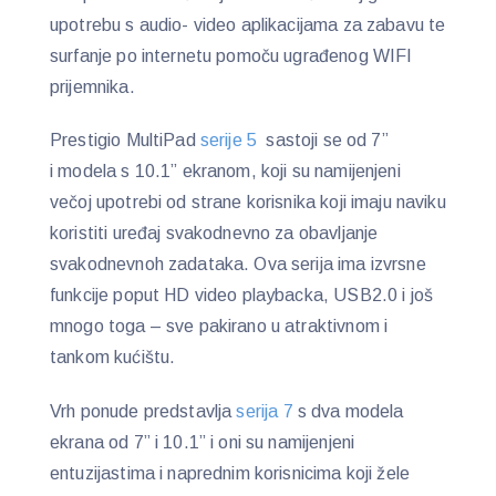
upotrebu s audio- video aplikacijama za zabavu te
surfanje po internetu pomoču ugrađenog WIFI
prijemnika.
Prestigio MultiPad
serije 5
sastoji se od 7”
i modela s 10.1” ekranom, koji su namijenjeni
večoj upotrebi od strane korisnika koji imaju naviku
koristiti uređaj svakodnevno za obavljanje
svakodnevnoh zadataka. Ova serija ima izvrsne
funkcije poput HD video playbacka, USB2.0 i još
mnogo toga – sve pakirano u atraktivnom i
tankom kućištu.
Vrh ponude predstavlja
serija 7
s dva modela
ekrana od 7” i 10.1” i oni su namijenjeni
entuzijastima i naprednim korisnicima koji žele