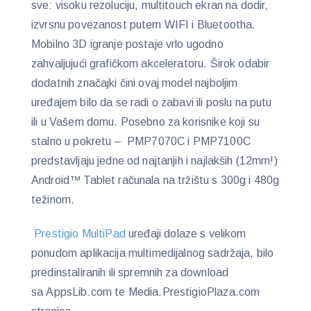
sve: visoku rezoluciju, multitouch ekran na dodir,
izvrsnu povezanost putem WIFI i Bluetootha.
Mobilno 3D igranje postaje vrlo ugodno
zahvaljujući grafičkom akceleratoru. Širok odabir
dodatnih značajki čini ovaj model najboljim
uređajem bilo da se radi o zabavi ili poslu na putu
ili u Vašem domu. Posebno za korisnike koji su
stalno u pokretu – PMP7070C i PMP7100C
predstavljaju jedne od najtanjih i najlakših (12mm!)
Android™ Tablet računala na tržištu s 300g i 480g
težinom.
Prestigio MultiPad
uređaji dolaze s velikom
ponudom aplikacija multimedijalnog sadržaja, bilo
predinstaliranih ili spremnih za download
sa AppsLib.com te Media.PrestigioPlaza.com