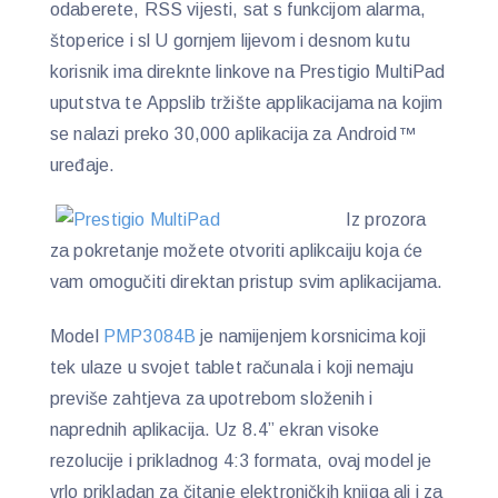
odaberete, RSS vijesti, sat s funkcijom alarma,
štoperice i sl U gornjem lijevom i desnom kutu
korisnik ima direknte linkove na Prestigio MultiPad
uputstva te Appslib tržište applikacijama na kojim
se nalazi preko 30,000 aplikacija za Android™
uređaje.
Iz prozora
za pokretanje možete otvoriti aplikcaiju koja će
vam omogučiti direktan pristup svim aplikacijama.
Model
PMP3084B
je namijenjem korsnicima koji
tek ulaze u svojet tablet računala i koji nemaju
previše zahtjeva za upotrebom složenih i
naprednih aplikacija. Uz 8.4” ekran visoke
rezolucije i prikladnog 4:3 formata, ovaj model je
vrlo prikladan za čitanje elektroničkih knjiga ali i za