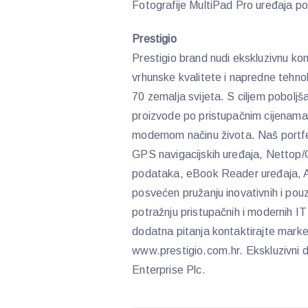
Fotografije MultiPad Pro uređaja p
Prestigio
Prestigio brand nudi ekskluzivnu kom
vrhunske kvalitete i napredne tehnol
70 zemalja svijeta. S ciljem poboljš
proizvode po pristupačnim cijenama,
modernom načinu života. Naš portfel
GPS navigacijskih uređaja, Nettop
podataka, eBook Reader uređaja, Ap
posvećen pružanju inovativnih i pouz
potražnju pristupačnih i modernih I
dodatna pitanja kontaktirajte marke
www.prestigio.com.hr. Ekskluzivni d
Enterprise Plc.