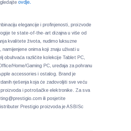
ogledajte
ovdje.
binaciju elegancije i profinjenosti, proizvode
ogije te state-of-the-art dizajna u više od
anja kvalitete života, nudimo luksuzne
 namijenjene onima koji znaju uživati u
j obuhvaća različite kolekcije Tablet PC,
/Office/Home/Gaming PC, uređaja za pohranu
ple accessories i ostalog. Brand je
danih rješenja koja će zadovoljiti sve veću
T proizvoda i potrošačke elektronike. Za sva
ting@prestigio.com ili posjetite
istributer Prestigio proizvoda je ASBISc