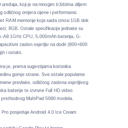
uređaja, koji je na mnogim tržištima diljem
g odličnog omjera cijene i performansi.
tet RAM memorije koja sada iznosi 1GB dok
eći; 8GB. Ostale specifikacije jednake su
x-A8 1GHz CPU, 5,000mAh baterija, G-
apacitivni zaslon osjetljiv na dodir (800×600
|n i ostalo.
ra je, prema sugestijama korisnika
edinu gornje strane. Sve ostale popularne
mene prevlake, odličnog zaslona osjetljivog
eka baterije te izvrsne Full HD video
kod prethodnog MultiPad 5080 modela.
0 Pro posjeduje Android 4.0 Ice Cream