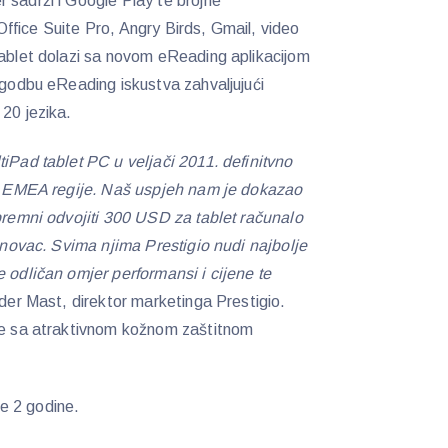
 sadrži i Google Play te brojne
i Office Suite Pro, Angry Birds, Gmail, video
tablet dolazi sa novom eReading aplikacijom
lagodbu eReading iskustva zahvaljujući
 20 jezika.
tiPad tablet PC u veljači 2011. definitvno
jem EMEA regije. Naš uspjeh nam je dokazao
spremni odvojiti 300 USD za tablet računalo
n novac. Svima njima Prestigio nudi najbolje
e odličan omjer performansi i cijene te
ander Mast, direktor marketinga Prestigio.
aze sa atraktivnom kožnom zaštitnom
e 2 godine.