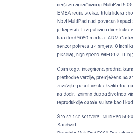
inačica nagrađivanog MultiPad 5080 
EMEA regije stekao titulu lidera zbo
Novi MultiPad nudi povećan kapaci
je kapacitet za pohranu dvostruko v
kao i kod 5080 modela: ARM Corte
senzor pokreta u 4 smjera, 8 inčni k
piksela), high speed WiFi 802.11 b|g
Osim toga, integrirana prednja kame
prethodne verzije, premješena na sr
značajke poput visoko kvalitetne gu
na dodir, iznimno dugog životnog vij
reprodukcije ostale su iste kao i 
Što se tiče softvera, MultiPad 508
Sandwich.