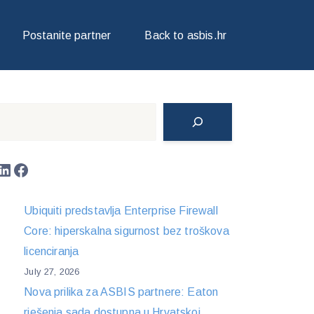
Postanite partner
Back to asbis.hr
Search
LinkedIn
Facebook
Ubiquiti predstavlja Enterprise Firewall
Core: hiperskalna sigurnost bez troškova
licenciranja
July 27, 2026
Nova prilika za ASBIS partnere: Eaton
rješenja sada dostupna u Hrvatskoj