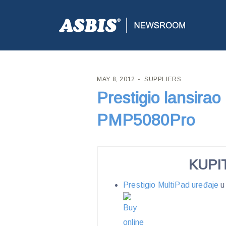
ASBIS CROATIA
>
SUPPLIERS
> PRESTIGIO LANSI
MAY 8, 2012
SUPPLIERS
Prestigio lansirao
PMP5080Pro
KUPI
Prestigio MultiPad uređaje
u