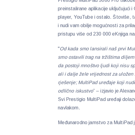
Prestigio MultiPad 5080 Pro također
preinstalirane aplikacije uključujući 
player, YouTube i ostalo. Štoviše, 
i nudi vam obilje mogućnosti za pri
pristupu više od 230 000 eKnjiga na
"
Od kada smo lansirali naš prvi Mul
smo ostavili trag na tržištima dil
da postoji mnoštvo ljudi koji nisu 
ali i dalje žele vrijednost za ulože
rješenje; MultiPad uređaje koji nud
odlično iskustvo
” – izjavio je Alex
Svi Prestigio MultiPad uređaji dol
navlakom.
Međunarodno jamstvo za MultiPad j