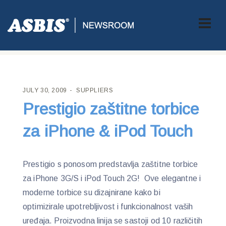
ASBIS CROATIA
>
SUPPLIERS
> PRESTIGIO ZAŠTITNE TORBICE
ZA IPHONE & IPOD TOUCH
JULY 30, 2009
SUPPLIERS
Prestigio zaštitne torbice
za iPhone & iPod Touch
Prestigio s ponosom predstavlja zaštitne torbice
za iPhone 3G/S i iPod Touch 2G! Ove elegantne i
moderne torbice su dizajnirane kako bi
optimizirale upotrebljivost i funkcionalnost vaših
uređaja. Proizvodna linija se sastoji od 10 različitih