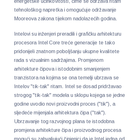
energetske učinkovitosti, čime se održava ritam
tehnološkog napretka i omogućuje održavanje
Mooreova zakona tijekom nadolazećih godina.
Intelovi su inženjeri preradili i grafičku arhitekturu
procesora Intel Core treće generacije te tako
pridonijeli znatnom poboljšanju ukupne kvalitete
rada s vizualnim sadržajima. Promjenom
arhitekture čipova i istodobnim smanjenjem
tranzistora na kojima se ona temelji ubrzava se
Intelov "tik-tak" ritam. Intel se dosad pridržavao
strogog "tik-tak" modela u sklopu kojega se jedne
godine uvodio novi proizvodni proces ("tik"), a
sljedeće mijenjala arhitektura čipa ("tak").
Ubrzavanje tog razvojnog plana te istodobna
promjena arhitekture čipa i proizvodnog procesa
mogući su zahvaljujući činjenici da je Intel jedna od