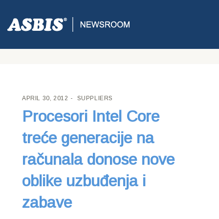
ASBIS CROATIA
>
SUPPLIERS
> PROCESORI INTEL CORE
TREĆE GENERACIJE NA RAČUNALA DONOSE NOVE OBLIKE
UZBUĐENJA I ZABAVE
APRIL 30, 2012
SUPPLIERS
Procesori Intel Core
treće generacije na
računala donose nove
oblike uzbuđenja i
zabave