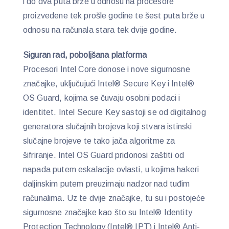
i do dva puta brže u odnosu na procesore
proizvedene tek prošle godine te šest puta brže u
odnosu na računala stara tek dvije godine.
Siguran rad, poboljšana platforma
Procesori Intel Core donose i nove sigurnosne
značajke, uključujući Intel® Secure Key i Intel®
OS Guard, kojima se čuvaju osobni podaci i
identitet. Intel Secure Key sastoji se od digitalnog
generatora slučajnih brojeva koji stvara istinski
slučajne brojeve te tako jača algoritme za
šifriranje. Intel OS Guard pridonosi zaštiti od
napada putem eskalacije ovlasti, u kojima hakeri
daljinskim putem preuzimaju nadzor nad tuđim
računalima. Uz te dvije značajke, tu su i postojeće
sigurnosne značajke kao što su Intel® Identity
Protection Technology (Intel® IPT) i Intel® Anti-