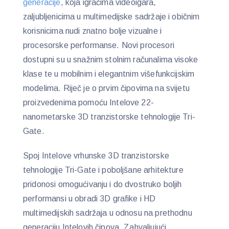
generacije
, koja igračima videoigara,
zaljubljenicima u multimedijske sadržaje i običnim
korisnicima nudi znatno bolje vizualne i
procesorske performanse. Novi procesori
dostupni su u snažnim stolnim računalima visoke
klase te u mobilnim i elegantnim višefunkcijskim
modelima. Riječ je o prvim čipovima na svijetu
proizvedenima pomoću Intelove 22-
nanometarske 3D tranzistorske tehnologije Tri-
Gate.
Spoj Intelove vrhunske 3D tranzistorske
tehnologije Tri-Gate i poboljšane arhitekture
pridonosi omogućivanju i do dvostruko boljih
performansi u obradi 3D grafike i HD
multimedijskih sadržaja u odnosu na prethodnu
generaciju Intelovih čipova. Zahvaljujući