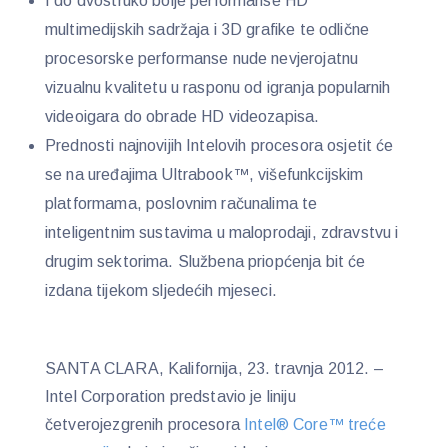
I do dvostruko bolje performanse HD
multimedijskih sadržaja i 3D grafike te odlične
procesorske performanse nude nevjerojatnu
vizualnu kvalitetu u rasponu od igranja popularnih
videoigara do obrade HD videozapisa.
Prednosti najnovijih Intelovih procesora osjetit će
se na uređajima Ultrabook™, višefunkcijskim
platformama, poslovnim računalima te
inteligentnim sustavima u maloprodaji, zdravstvu i
drugim sektorima. Službena priopćenja bit će
izdana tijekom sljedećih mjeseci.
SANTA CLARA, Kalifornija, 23. travnja 2012. –
Intel Corporation predstavio je liniju
četverojezgrenih procesora
Intel® Core™ treće