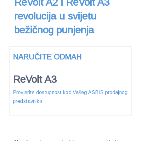
ReVolt A2 i ReVolt A3
revolucija u svijetu
bežičnog punjenja
NARUČITE ODMAH
ReVolt A3
Provjerite dostupnost kod Vašeg ASBIS prodajnog
predstavnika