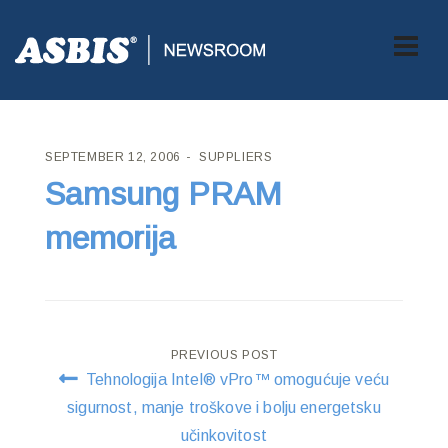
ASBIS CROATIA
>
SUPPLIERS
> SAMSUNG PRAM MEMORIJA
SEPTEMBER 12, 2006
SUPPLIERS
Samsung PRAM
memorija
Post
PREVIOUS POST
Tehnologija Intel® vPro™ omogućuje veću
navigation
sigurnost, manje troškove i bolju energetsku
učinkovitost