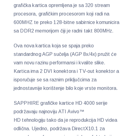
grafička kartica opremljena je sa 320 stream
procesora, grafičkim procesorom koji radi na
600MHZ te preko 128-bitne sabirnice komunicira
sa DDR2 memorijom čiji je radni takt 800MHz.
Ova nova kartica koja se spaja preko
standardnog AGP sučelja (AGP 8x/4x) pružit će
vam novu razinu performansi i kvalite slike.
Kartica ima 2 DVI konektora i TV-out konektor a
isporučuje se sa raznim priključcima za
jednostavnije korištenje bilo koje vrste monitora.
SAPPHIRE grafičke kartice HD 4000 serije
podržavaju najnoviju ATI Avivo™
HD tehnologiju tako da je reprodukcija HD videa
odlična. Ujedno, podržava DirectX10.1 za