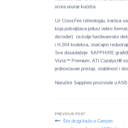
utora unutar kućišta.
Uz CrossFire tehnologiju, kartica sa
koja poboljšava prikaz video forma
decoder) za bolje hardwaresko d
i H.264 kodeksa, značajno reducira
Sve dosadašnje SAPPHIRE grafičk
Vista™ Premium, ATI Catalyst® sof
jednostavan pristup, stabilnost i do
Naručite Sapphire proizvode u AS
Post
PREVIOUS POST
Što drugi kažu o Canyon