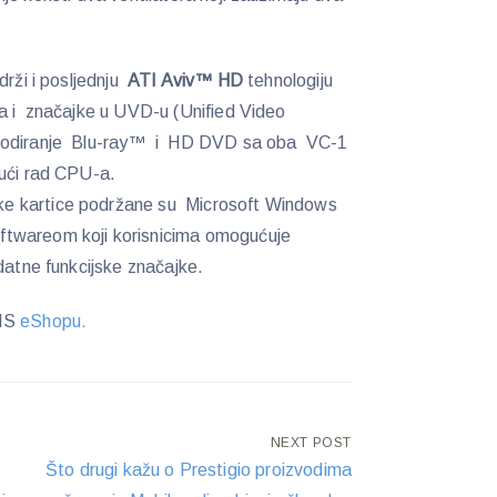
drži i posljednju
ATI Aviv™ HD
tehnologiju
ta i značajke u UVD-u (Unified Video
ekodiranje Blu-ray™ i HD DVD sa oba VC-1
jući rad CPU-a.
e kartice podržane su Microsoft Windows
twareom koji korisnicima omogućuje
datne funkcijske značajke.
BIS
eShopu.
NEXT POST
Što drugi kažu o Prestigio proizvodima