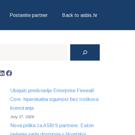
Postanite partner
Back to asbis.hr
Search
LinkedIn
Facebook
Ubiquiti predstavlja Enterprise Firewall
Core: hiperskalna sigurnost bez troškova
licenciranja
July 27, 2026
Nova prilika za ASBIS partnere: Eaton
rješenja sada dostupna u Hrvatskoj