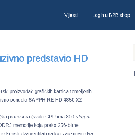
ZIVNO PREDSTAVIO HD 4850 X2
Vijesti
Login u B2B shop
zivno predstavio HD
ki proizvođač grafičkih kartica temeljenih
uzivno ponudio
SAPPHIRE HD 4850 X2
čka procesora (svaki GPU ima 800
stream
 DDR3 memorije koja preko 256-bitne
e koristi dva ventilatora koji zauzimaju dva