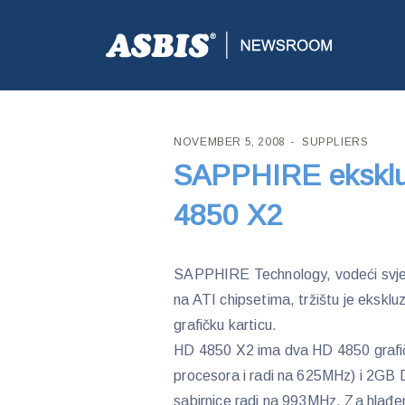
ASBIS CROATIA
>
SUPPLIERS
> SAPPHIRE EKSKLU
NOVEMBER 5, 2008
SUPPLIERS
SAPPHIRE eksklu
4850 X2
SAPPHIRE Technology, vodeći svjets
na ATI chipsetima, tržištu je ekskl
grafičku karticu.
HD 4850 X2 ima dva HD 4850 grafi
procesora i radi na 625MHz) i 2GB
sabirnice radi na 993MHz. Za hlađenj