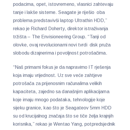
podacima, opet, istovremeno, vlasnici zahtevaju
tanje i lakše sisteme. Seagate je riješio oba
problema predstavivši laptop Ultrathin HDD,”
rekao je Richard Doherty, direktor istraživanja
tržišta – The Envisioneering Group. “Tanji od
olovke, ovaj revolucionarni novi tvrdi disk pruža
slobodu dizajnerima i povoljnost potrošačima.
“Naš primarni fokus je da napravimo IT rješenja
koja imaju vrijednost. Uz sve veće zahtjeve
potrošača za prijenosnim računalima velikih
kapaciteta, zajedno sa današnjim aplikacijama
koje imaju mnogo podataka, tehnologije koje
sijeku granice, kao što je Seagateov 5mm HDD
su od krucijalnog značaja što se tiče želja krajnjih
korisnika,” rekao je Wentao Yang, potpredsjednik