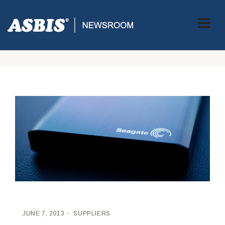
ASBIS CROATIA
>
SUPPLIERS
> LAPTOP ULTRATHIN HDD –
SEAGATEOV ULTRA TANAK TVRDI DISK KOJI PONOVO DEFINIRA
TRŽIŠTE TABLETA I PRIJENSONIH RAČUNALA.
JUNE 7, 2013
SUPPLIERS