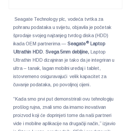
Seagate Technology plc, vodeća tvrtka za
pohranu podataka u svijetu, objavila je početak
šprodaje svojeg najtanjeg tvrdog diska (HDD)
®
ikada OEM partnerima —
Seagate
Laptop
Ultrathin HDD
.
Svega 5mm debljine,
Laptop
Ultrathin HDD dizajniran je tako da je integriran u
ultra – tanak, lagan mobilni uređaj i tablet,
istovremeno osiguravajući velik kapacitet za
čuvanje podataka, po povoljnoj cijeni.
“Kada smo prvi put demonstrirali ovu tehnologiju
prošlog rujna, znali smo da imamo inovativan
proizvod koji će doprinjeti tome da naši partneri
vide i mobilne aplikacije na drugačiji način,” izjavio