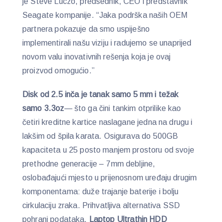
je Steve Luczo, predsednik, CEO i predstavnik
Seagate kompanije. “Jaka podrška naših OEM
partnera pokazuje da smo uspiješno
implementirali našu viziju i radujemo se unaprijed
novom valu inovativnih rešenja koja je ovaj
proizvod omogućio.”
Disk od 2.5 inča je tanak samo 5 mm i težak
samo 3.3oz
— što ga čini tankim otprilike kao
četiri kreditne kartice naslagane jedna na drugu i
lakšim od špila karata. Osigurava do 500GB
kapaciteta u 25 posto manjem prostoru od svoje
prethodne generacije – 7mm debljine,
oslobađajući mjesto u prijenosnom uređaju drugim
komponentama: duže trajanje baterije i bolju
cirkulaciju zraka. Prihvatljiva alternativa SSD
pohrani podataka,
Laptop Ultrathin HDD