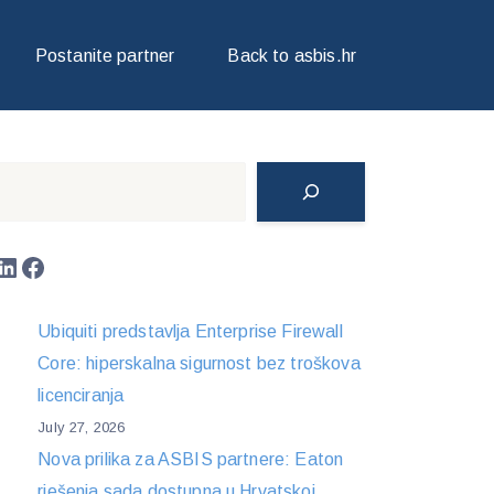
Postanite partner
Back to asbis.hr
Search
LinkedIn
Facebook
Ubiquiti predstavlja Enterprise Firewall
Core: hiperskalna sigurnost bez troškova
licenciranja
July 27, 2026
Nova prilika za ASBIS partnere: Eaton
rješenja sada dostupna u Hrvatskoj