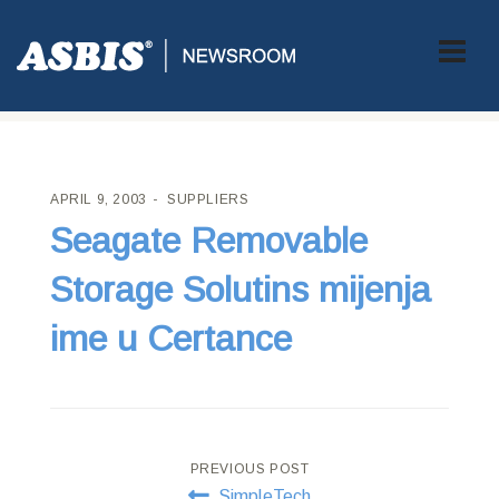
ASBIS CROATIA
>
SUPPLIERS
> SEAGATE REMOVABLE
STORAGE SOLUTINS MIJENJA IME U CERTANCE
APRIL 9, 2003
SUPPLIERS
Seagate Removable
Storage Solutins mijenja
ime u Certance
Post
PREVIOUS POST
SimpleTech