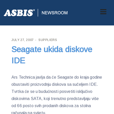
ASBIS CROATIA
>
SUPPLIERS
> SEAGATE UKIDA DISKOVE IDE
JULY 27, 2007
SUPPLIERS
Seagate ukida diskove
IDE
Ars Technica javlja da će Seagate do kraja godine
obustaviti proizvodnju diskova sa sučeljem IDE.
Tvrtka će se u budućnosti posvetiti isključivo
diskovima SATA, koji trenutno predstavljaju više
od 66 posto svih prodanih diskova za stolna
računala na svijetu.