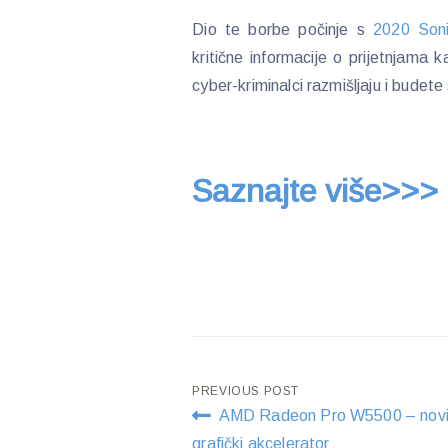
Dio te borbe počinje s
2020 Soni
kritične informacije o prijetnjama
cyber-kriminalci razmišljaju i budete
Saznajte više>>>
Post
PREVIOUS POST
AMD Radeon Pro W5500 – nov
navigation
grafički akcelerator