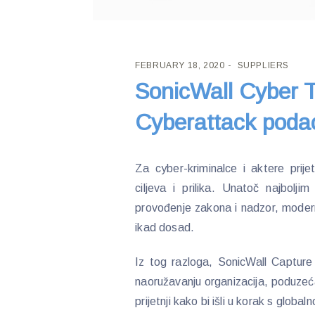
FEBRUARY 18, 2020
SUPPLIERS
SonicWall Cyber Th
Cyberattack poda
Za cyber-kriminalce i aktere prije
ciljeva i prilika. Unatoč najbolj
provođenje zakona i nadzor, moderni 
ikad dosad.
Iz tog razloga, SonicWall Capture 
naoružavanju organizacija, poduzeća,
prijetnji kako bi išli u korak s glob