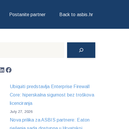
Postanite partner
Back to asbis.hr
Search
LinkedIn
Facebook
Ubiquiti predstavlja Enterprise Firewall
Core: hiperskalna sigurnost bez troškova
licenciranja
July 27, 2026
Nova prilika za ASBIS partnere: Eaton
rješenja sada dostupna u Hrvatskoj