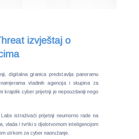
reat izvještaj o
cima
tnji, digitalna granica predstavlja panoramu
im namjerama vladinih agencija i skupina za
krajolik cyber prijetnji je nepouzdaniji nego
Labs istraživači prijetnji neumorno rade na
 vlada i tvrtki s djelotvornom inteligencijom
alnom utrkom za cyber naoružanje.