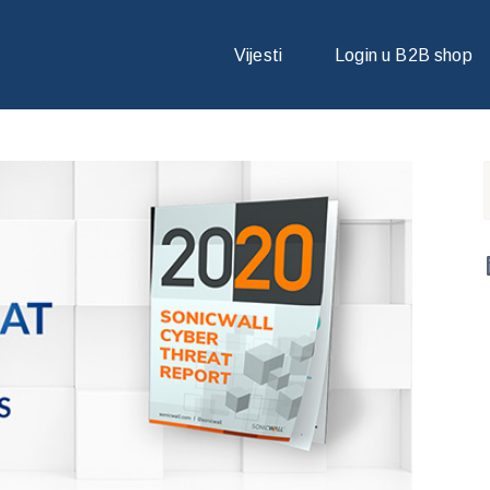
R THREAT IZVJEŠTAJ O CYBERATTACK PODACIMA
Vijesti
Login u B2B shop