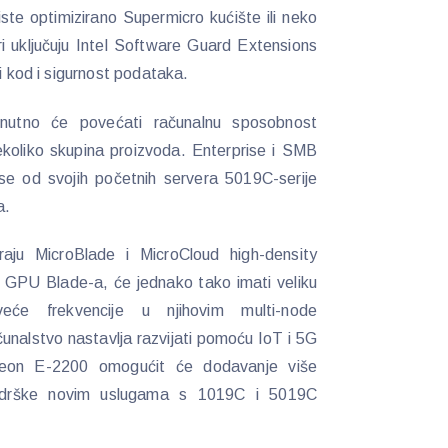
iste optimizirano Supermicro kućište ili neko
i uključuju Intel Software Guard Extensions
ki kod i sigurnost podataka.
enutno će povećati računalnu sposobnost
koliko skupina proizvoda. Enterprise i SMB
e od svojih početnih servera 5019C-serije
a.
raju MicroBlade i MicroCloud high-density
e GPU Blade-a, će jednako tako imati veliku
eće frekvencije u njihovim multi-node
unalstvo nastavlja razvijati pomoću IoT i 5G
 Xeon E-2200 omogućit će dodavanje više
podrške novim uslugama s 1019C i 5019C