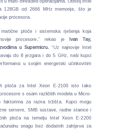
t u multi-threaded operacijama. Obitelj Intel
a 128GB od 2666 MHz memorije, što je
cije procesora.
 matične ploče i sistemska rješenja koja
jnovije procesore,” rekao je
Ivan Tay,
izvodima u Supermicru.
“Uz najnovije Intel
avaju do 8 jezgara i do 5 GHz, naši kupci
rformansi u svojim energetski učinkovitim
ih ploča za Intel Xeon E-2100 isto tako
rocesore s osam različitih modela u Micro-
 faktorima za razna tržišta. Kupci mogu
azne servere, SMB sustave, radne stanice i
ičnih ploča na temelju Intel Xeon E-2200
računalnu snagu bez dodatnih zahtjeva za