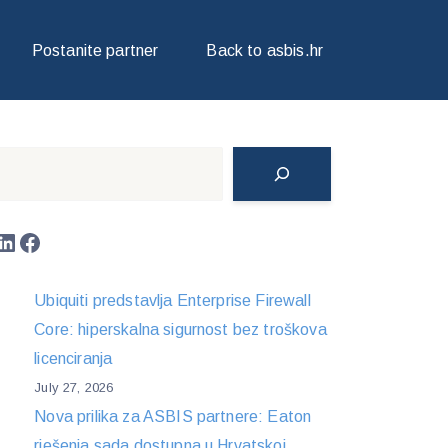
E-2200 PROCESORE
Postanite partner
Back to asbis.hr
Search
LinkedIn
Facebook
Ubiquiti predstavlja Enterprise Firewall
Core: hiperskalna sigurnost bez troškova
licenciranja
July 27, 2026
Nova prilika za ASBIS partnere: Eaton
rješenja sada dostupna u Hrvatskoj