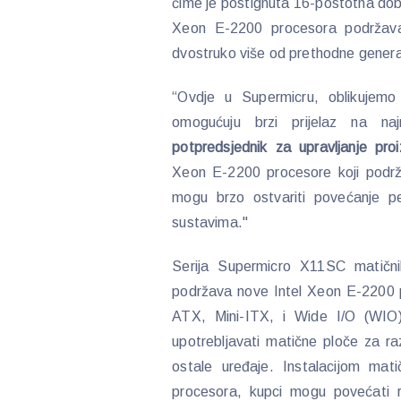
čime je postignuta 16-postotna dobi
Xeon E-2200 procesora podržav
dvostruko više od prethodne genera
“Ovdje u Supermicru, oblikujemo
omogućuju brzi prijelaz na na
potpredsjednik za upravljanje pro
Xeon E-2200 procesore koji podrž
mogu brzo ostvariti povećanje pe
sustavima."
Serija Supermicro X11SC matičn
podržava nove Intel Xeon E-2200 p
ATX, Mini-ITX, i Wide I/O (WIO)
upotrebljavati matične ploče za r
ostale uređaje. Instalacijom mat
procesora, kupci mogu povećati 