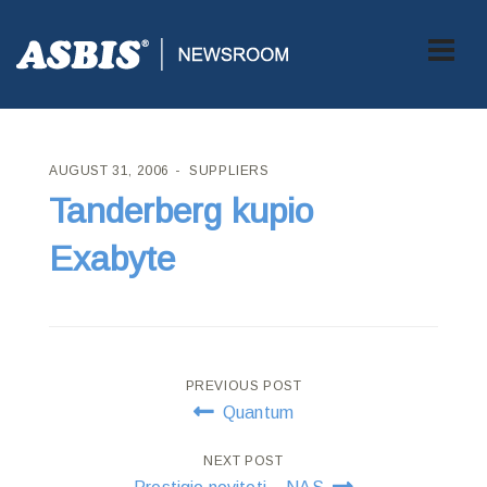
ASBIS CROATIA
>
SUPPLIERS
> TANDERBERG KUPIO EXABYTE
AUGUST 31, 2006
SUPPLIERS
Tanderberg kupio
Exabyte
Post
PREVIOUS POST
Quantum
navigation
NEXT POST