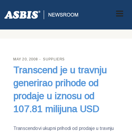
ASBIS CROATIA
>
SUPPLIERS
> TRANSCEND JE U TRAVNJU
GENERIRAO PRIHODE OD PRODAJE U IZNOSU OD 107.81
MILIJUNA USD
MAY 20, 2008
SUPPLIERS
Transcend je u travnju
generirao prihode od
prodaje u iznosu od
107.81 milijuna USD
Transcendovi ukupni prihodi od prodaje u travnju