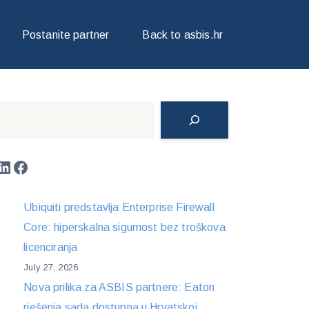
Postanite partner
Back to asbis.hr
Search
LinkedIn
Facebook
Ubiquiti predstavlja Enterprise Firewall
Core: hiperskalna sigurnost bez troškova
licenciranja
July 27, 2026
Nova prilika za ASBIS partnere: Eaton
rješenja sada dostupna u Hrvatskoj