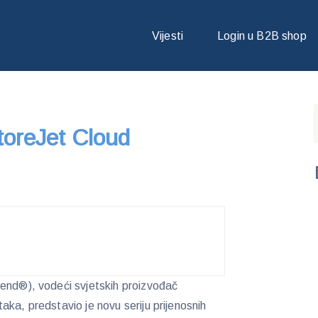
STOREJET CLOUD PRIJENOSNI DISK
Vijesti
Login u B2B shop
toreJet Cloud
cend®), vodeći svjetskih proizvođač
ka, predstavio je novu seriju prijenosnih