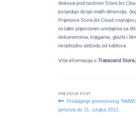
diskova pod nazivom StoreJet Cloud
posjeduju dizajn malih dimenzija, du
Prijenosni StoreJet Cloud značajno 
ostalim prijenosnim uređajima sa Wi
dokumentima, knjigama, glazbi i fil
neophodnu slobodu od kablova.
Više informacija o
Transcend Store
Post
PREVIOUS POST
Produljenje promotivnog ‘NMWG
navigation
jamstva do 31. ožujka 2012.