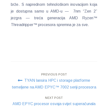
brže. S naprednom tehnološkom inovacijom koja
je dostupna samo u AMD-u — 7nm “Zen 2”
jezgra — treća generacija AMD Ryzen™
Threadripper™ procesora spremna je za sve.
Post
PREVIOUS POST
TYAN lansira HPC i storage platforme
navigation
temeljene na AMD EPYC™ 7002 seriji procesora
NEXT POST
AMD EPYC procesor osvaja svijet superačunala