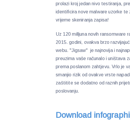
prolazi kroj jedan nivo testiranja,
identificira nove malware uzorke te
vrijeme skeniranja zapisa!
Uz 120 milljuna novih ransomware raču
2015. godini, ovakva brzo razvijajuća 
webu. "Jigsaw" je najnovija i najnap
preuzima vaše računalo i uništava za
prema poslanom zahtjevu. Vrlo je važ
smanjio rizik od ovakve vrste napada
zaštitite se dodatno od raznih prije
poslovanju.
Download infographic