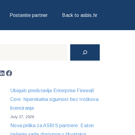
Postanite partner
Back to asbis.hr
Search
LinkedIn
Facebook
Ubiquiti predstavlja Enterprise Firewall
Core: hiperskalna sigurnost bez troškova
licenciranja
July 27, 2026
Nova prilika za ASBIS partnere: Eaton
rješenja sada dostupna u Hrvatskoj