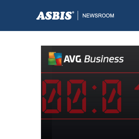
ASBIS CROATIA
>
SUPPLIERS
> VJERUJTE AVG-U 