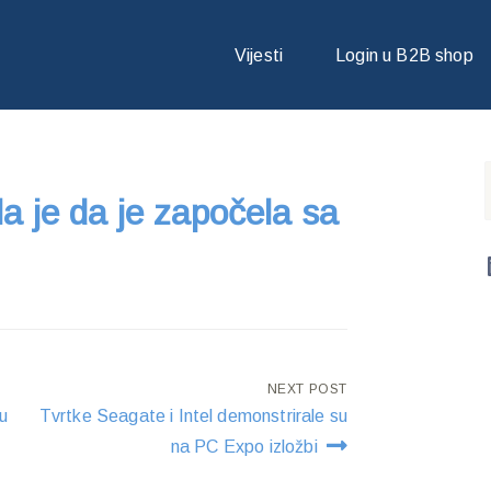
JAVILA JE DA JE ZAPOČELA SA PRODAJOM PRVOG 2
Vijesti
Login u B2B shop
la je da je započela sa
NEXT POST
 u
Tvrtke Seagate i Intel demonstrirale su
na PC Expo izložbi