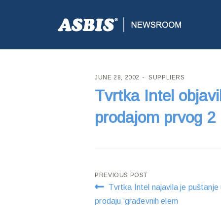
ASBIS CROATIA
>
SUPPLIERS
> TVRTKA INTEL OB
JUNE 28, 2002
SUPPLIERS
Tvrtka Intel objavi
prodajom prvog 2
Post
PREVIOUS POST
Tvrtka Intel najavila je puštanje
navigation
prodaju ‘građevnih elem