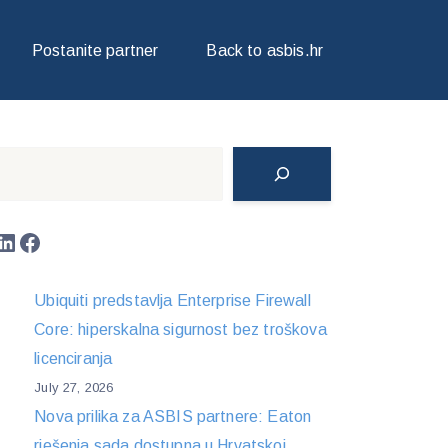
Postanite partner
Back to asbis.hr
Search
LinkedIn
Facebook
Ubiquiti predstavlja Enterprise Firewall
Core: hiperskalna sigurnost bez troškova
licenciranja
July 27, 2026
Nova prilika za ASBIS partnere: Eaton
rješenja sada dostupna u Hrvatskoj