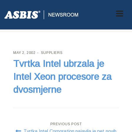
ASBIS CROATIA
>
SUPPLIERS
> TVRTKA INTEL UBRZALA JE
INTEL XEON PROCESORE ZA DVOSMJERNE
MAY 2, 2002
SUPPLIERS
Tvrtka Intel ubrzala je
Intel Xeon procesore za
dvosmjerne
Post
PREVIOUS POST
Tvrtka Intel Corporation najavila je pet novih