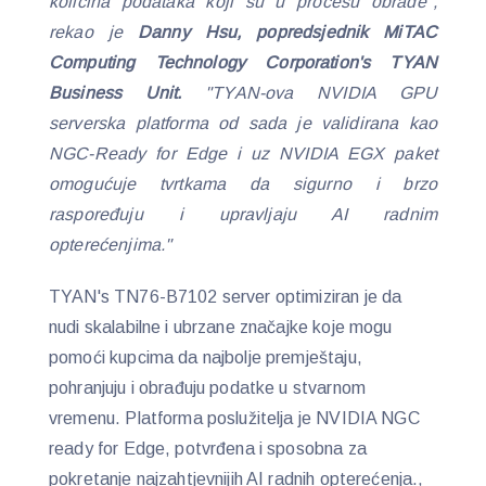
količina podataka koji su u procesu obrade",
rekao je
Danny Hsu, popredsjednik MiTAC
Computing Technology Corporation's TYAN
Business Unit.
"TYAN-ova NVIDIA GPU
serverska platforma od sada je validirana kao
NGC-Ready for Edge
i uz NVIDIA EGX paket
omogućuje tvrtkama da sigurno i brzo
raspoređuju i upravljaju AI radnim
opterećenjima."
TYAN's TN76-B7102 server optimiziran je da
nudi skalabilne i ubrzane značajke koje mogu
pomoći kupcima da najbolje premještaju,
pohranjuju i obrađuju podatke u stvarnom
vremenu. Platforma poslužitelja je NVIDIA NGC
ready for Edge, potvrđena i sposobna za
pokretanje najzahtjevnijih AI radnih opterećenja.,