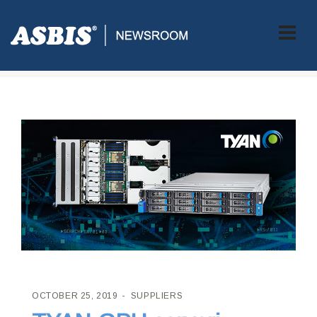
ASBIS CROATIA
>
SUPPLIERS
> TYAN GPU SERVERI OSNAŽENI
S NVIDIA EGX DONOSE NAJNAPREDNIJE AI RAČUNALSTVO
OCTOBER 25, 2019
SUPPLIERS