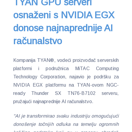
TYAN GPU serveri
osnaženi s NVIDIA EGX
donose najnaprednije AI
računalstvo
Kompanija TYAN®, vodeći proizvođač serverskih
platformi i podružnica MiTAC Computing
Technology Corporation, najavio je podršku za
NVIDIA EGX platformu na TYAN-ovom NGC-
ready Thunder SX TN76-B7102 serveru,
pružajući najnaprednije AI računalstvo.
"AI je transformirao svaku industriju omogućujući
donošenje točnijih odluka na temelju ogromnih