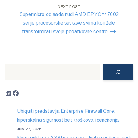
NEXT POST
Supermicro od sada nudi AMD EPYC™ 7002
serije procesorske sustave svima koji žele
transformirati svoje podatkovne centre
Search
LinkedIn
Facebook
Ubiquiti predstavlja Enterprise Firewall Core:
hiperskalna sigurnost bez troškova licenciranja
July 27, 2026
Nova prilika za ASBIS partnere: Eaton rješenja sada