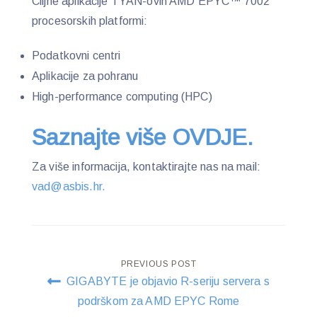
Ciljne aplikacije TYAN-ovih AMD EPYC™ 7002
procesorskih platformi:
Podatkovni centri
Aplikacije za pohranu
High-performance computing (HPC)
Saznajte više OVDJE.
Za više informacija, kontaktirajte nas na mail:
vad@asbis.hr.
Post
PREVIOUS POST
GIGABYTE je objavio R-seriju servera s
navigation
podrškom za AMD EPYC Rome