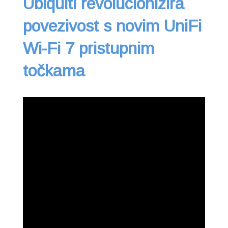
Ubiquiti revolucionizira
povezivost s novim UniFi
Wi-Fi 7 pristupnim
točkama