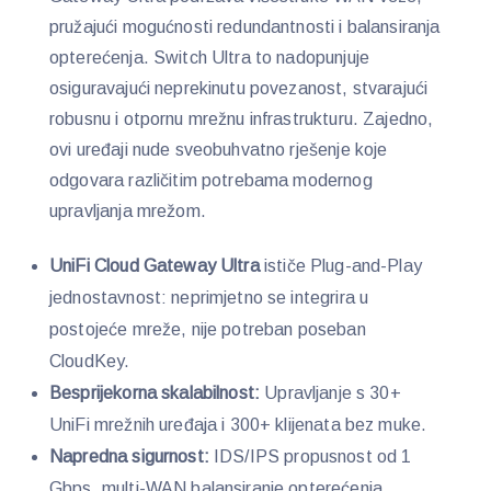
pružajući mogućnosti redundantnosti i balansiranja
opterećenja. Switch Ultra to nadopunjuje
osiguravajući neprekinutu povezanost, stvarajući
robusnu i otpornu mrežnu infrastrukturu. Zajedno,
ovi uređaji nude sveobuhvatno rješenje koje
odgovara različitim potrebama modernog
upravljanja mrežom.
UniFi Cloud Gateway Ultra
ističe Plug-and-Play
jednostavnost: neprimjetno se integrira u
postojeće mreže, nije potreban poseban
CloudKey.
Besprijekorna skalabilnost:
Upravljanje s 30+
UniFi mrežnih uređaja i 300+ klijenata bez muke.
Napredna sigurnost:
IDS/IPS propusnost od 1
Gbps, multi-WAN balansiranje opterećenja,