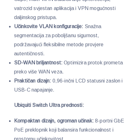
vatrozid svjestan aplikacija i VPN mogućnosti
daljinskog pristupa.
Učinkovite VLAN konfiguracije:
Snažna
segmentacija za poboljšanu sigurnost,
podržavajući fleksibilne metode provjere
autentičnosti.
SD-WAN briljantnost:
Optimizira protok prometa
preko više WAN veza.
Praktičan dizajn:
0,96-inčni LCD statusni zaslon i
USB-C napajanje.
Ubiquiti Switch Ultra prednosti:
Kompaktan dizajn, ogroman učinak:
8-portni GbE
PoE preklopnik koji balansira funkcionalnost i
prostornu učinkovitost.