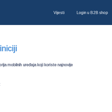
IFINICIJI
Vijesti
Login u B2B shop
niciji
ja mobilnih uređaja koji koriste najnovije
: