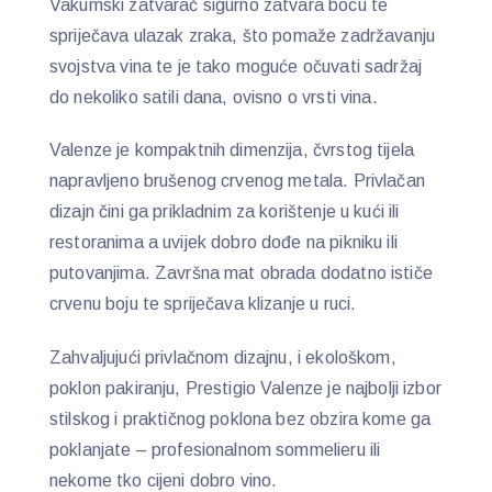
Vakumski zatvarač sigurno zatvara bocu te
spriječava ulazak zraka, što pomaže zadržavanju
svojstva vina te je tako moguće očuvati sadržaj
do nekoliko satili dana, ovisno o vrsti vina.
Valenze je kompaktnih dimenzija, čvrstog tijela
napravljeno brušenog crvenog metala. Privlačan
dizajn čini ga prikladnim za korištenje u kući ili
restoranima a uvijek dobro dođe na pikniku ili
putovanjima. Završna mat obrada dodatno ističe
crvenu boju te spriječava klizanje u ruci.
Zahvaljujući privlačnom dizajnu, i ekološkom,
poklon pakiranju, Prestigio Valenze je najbolji izbor
stilskog i praktičnog poklona bez obzira kome ga
poklanjate – profesionalnom sommelieru ili
nekome tko cijeni dobro vino.