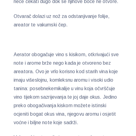
neće čekati dugo dok se njihove boce ne otvore.
Otvarač dolazi uz nož za odstanjivanje folije,
areator te vakumski čep.
Aerator obogačuje vino s kisikom, otkrivajući sve
note i arome brže nego kada je otvoreno bez
areatora. Ovo je vrlo korisno kod starih vina koje
imaju višeslojnu, komleksnu aromu i visoki udio
tanina: posebnekemikalije u vinu koja očvrščuje
vino tijekom sazrijevanja te joj daje okus. Jedino
preko obogačivanja kiskom možete istinski
ocjeniti bogat okus vina, njegovu aromu i osjetit
voćne i biljne note koje sadrži.