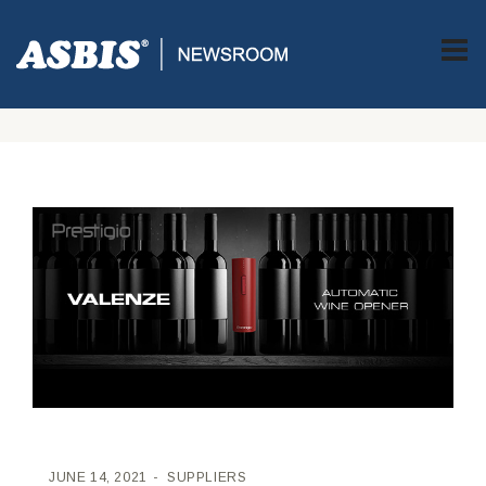
ASBIS CROATIA
>
SUPPLIERS
> VALENZE: AUTOMATSKI
OTVARAČ BOCA OD TVRTKE PRESTIGIO, IZVRSTAN GADGET ZA
SVE VINSKE ENTUZIAJSTE I PROFESIONALNE SOMMELIERE
JUNE 14, 2021
SUPPLIERS