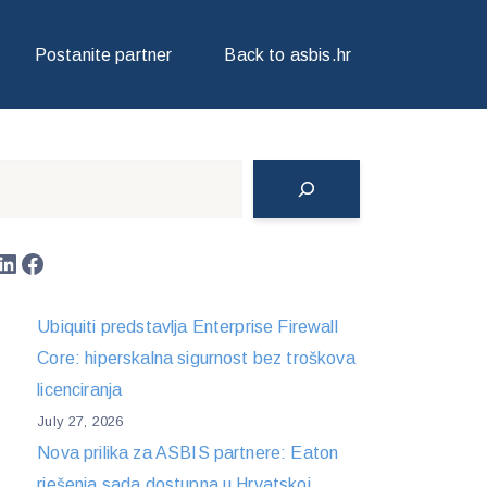
Postanite partner
Back to asbis.hr
Search
LinkedIn
Facebook
Ubiquiti predstavlja Enterprise Firewall
Core: hiperskalna sigurnost bez troškova
licenciranja
July 27, 2026
Nova prilika za ASBIS partnere: Eaton
rješenja sada dostupna u Hrvatskoj