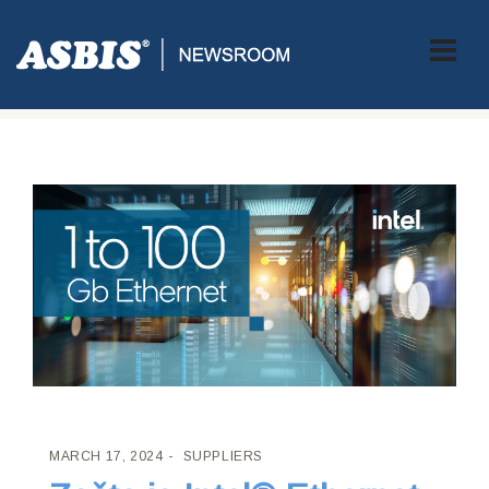
ASBIS CROATIA
>
SUPPLIERS
> ZAŠTO JE INTEL® ETHERNET
IZVRSTAN IZBOR ZA MREŽNO POVEZIVANJE
MARCH 17, 2024
SUPPLIERS