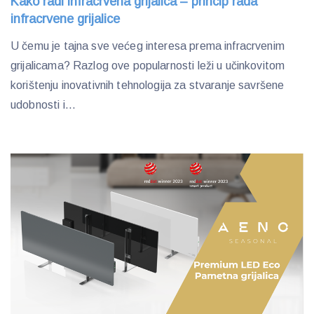
Kako radi infracrvena grijalica – princip rada
infracrvene grijalice
U čemu je tajna sve većeg interesa prema infracrvenim
grijalicama? Razlog ove popularnosti leži u učinkovitom
korištenju inovativnih tehnologija za stvaranje savršene
udobnosti i...