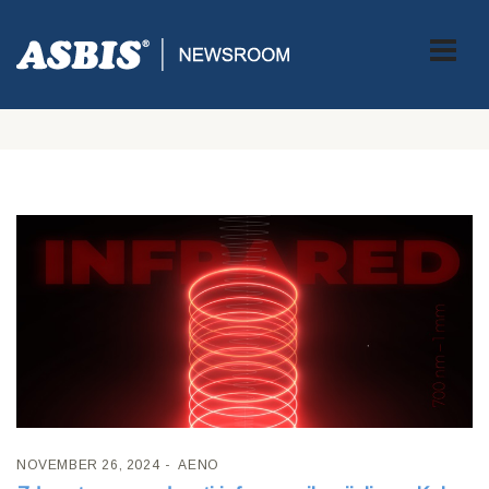
Tag:
AENO-premium-LED-Eco-pametna
grijalica
NOVEMBER 26, 2024
AENO